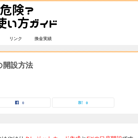
リンク
換金実績
」の開設方法
0
0