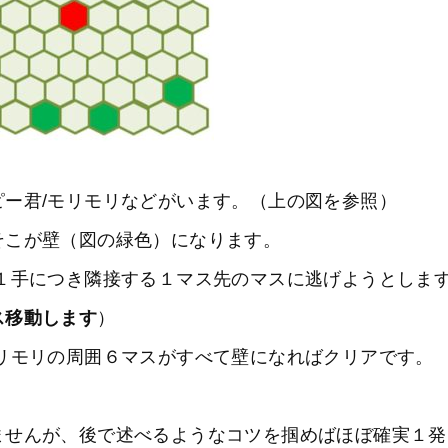
ー君/モリモリなどがいます。（上の図を参照）
そこが壁（図の緑色）になります。
１手につき隣接する１マス先のマスに逃げようとしま
ス移動します
）
リモリの周囲６マスがすべて壁になればクリアです。
ませんが、後で述べるようなコツを掴めばほぼ確実１発