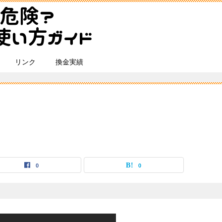
リンク
換金実績
0
0