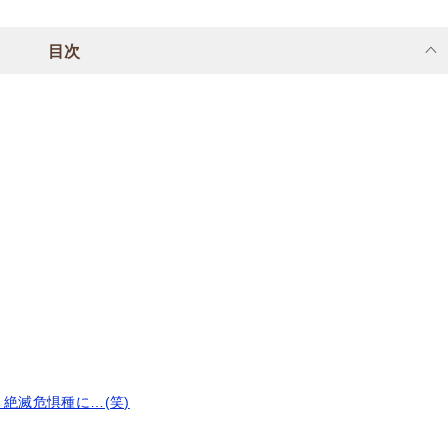
目次
。絶滅危惧種に…(笑)