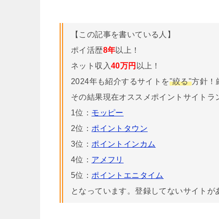
【この記事を書いている人】
ポイ活歴
8年
以上！
ネット収入
40万円
以上！
2024年も紹介するサイトを
"絞る"
方針！
その結果現在オススメポイントサイトラ
1位：
モッピー
2位：
ポイントタウン
3位：
ポイントインカム
4位：
アメフリ
5位：
ポイントエニタイム
となっています。登録してないサイトが