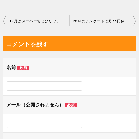
投
12月はスーパーちょびリッチの日
Powlのアンケートで月○○円稼げる？その安全性は？
稿
ナ
コメントを残す
ビ
ゲ
名前
必須
ー
シ
ョ
ン
メール（公開されません）
必須