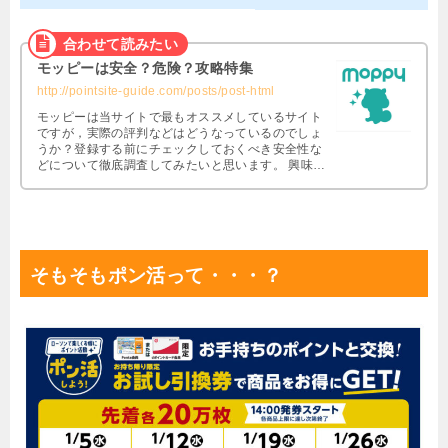
モッピーは安全？危険？攻略特集
http://pointsite-guide.com/posts/post-html
モッピーは当サイトで最もオススメしているサイト
ですが，実際の評判などはどうなっているのでしょ
うか？登録する前にチェックしておくべき安全性な
どについて徹底調査してみたいと思います。 興味は
あるけど本当に大丈夫なの・・・？と思っている方
は必見です。
そもそもポン活って・・・？