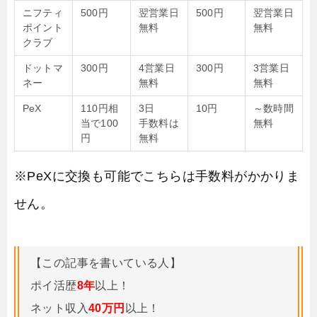
ニフティ
500円
翌営業日
500円
翌営業日
ポイント
無料
無料
クラブ
ドットマ
300円
4営業日
300円
3営業日
ネー
無料
無料
PeX
110円相
3日
10円
～数時間
当で100
手数料は
無料
円
無料
※PeXに交換も可能でこちらは手数料がかかりま
せん。
【この記事を書いている人】
ポイ活歴
8年
以上！
ネット収入
40万円
以上！