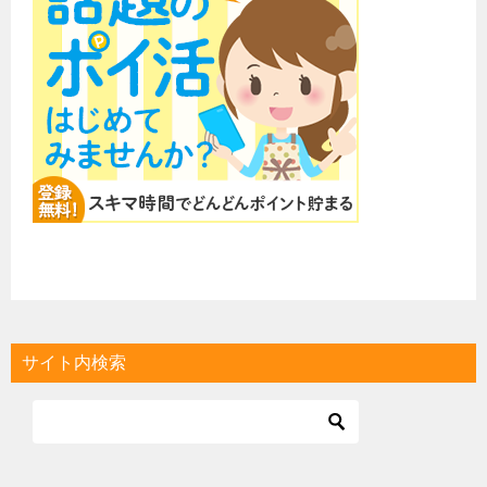
サイト内検索
最近更新した記事
Pointanytime(ポイントエニタイム)は安全？危険？攻略
2908
view
ふるふるパニック徹底攻略
10022 view
Vプリカへ交換できるポイントサイトまとめ
13527 view