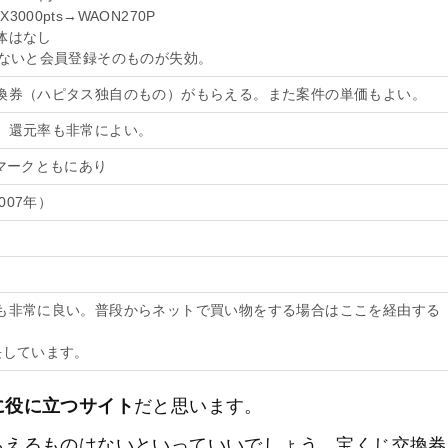
X3000pts→WAON270P
体はなし
しないと会員登録そのものが失効。
換券（ハピタス独自のもの）がもらえる。また案件の単価もよい。
。還元率も非常によい。
マークともにあり
007年）
も非常に良い。普段からネットで買い物をする場合はここを経由する
長しています。
に役に立つサイト
だと思います。
らえるものはないといっていいでしょう。宝くじ交換券