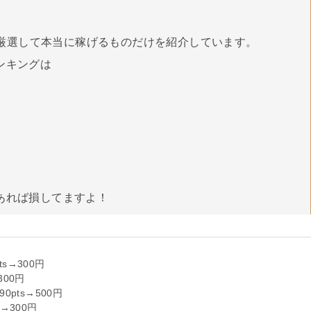
厳選して本当に稼げるものだけを紹介しています。
ンキングは
あれば損してますよ！
s→300円
300円
0pts→500円
s→300円