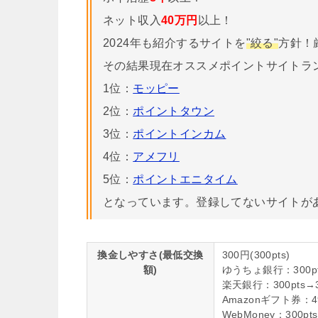
ネット収入
40万円
以上！
2024年も紹介するサイトを
"絞る"
方針！
その結果現在オススメポイントサイトラ
1位：
モッピー
2位：
ポイントタウン
3位：
ポイントインカム
4位：
アメフリ
5位：
ポイントエニタイム
となっています。登録してないサイトが
換金しやすさ(最低交換
300円(300pts)
額)
ゆうちょ銀行：300pt
楽天銀行：300pts→
Amazonギフト券：49
WebMoney：300pt