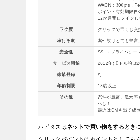
WAON：300pts→Pe
ポイント有効期限自
12か月間ログイン
ラク度
クリックで宝くじ交
稼げる度
案件数はとても豊富
安全性
SSL・プライバシー
サービス開始
2012年(旧ドル箱は2
家族登録
可
年齢制限
13歳以上
その他
案件が豊富。還元率
べし！
最近はCMも出て成
ハピタスは
ネットで買い物をするとき
クリックポイントはポイントとしても