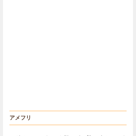
アメフリ
ログインしてガチャを引けば10秒でポイントが
たまる！電話認証すれば還元率もアップ！第2・
第3のポイントサイトとして掛け持ちするのにオ
ススメです。