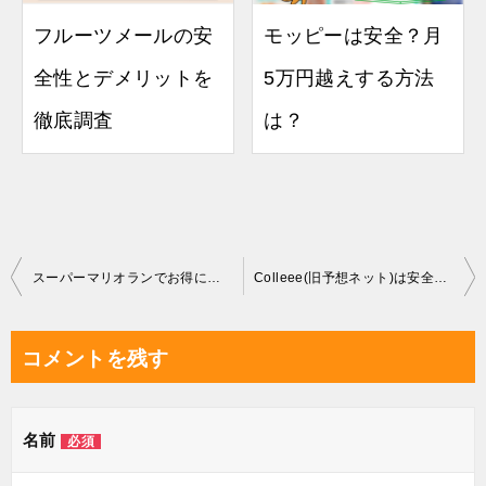
フルーツメールの安
モッピーは安全？月
全性とデメリットを
5万円越えする方法
徹底調査
は？
投
スーパーマリオランでお得に稼ぐ裏ワザ
Colleee(旧予想ネット)は安全？攻略特集
稿
ナ
コメントを残す
ビ
ゲ
名前
必須
ー
シ