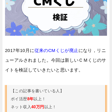
2017年10月に
従来のCMくじが廃止
になり，リニ
ューアルされました。今回は新しいＣＭくじのサ
イトを検証していきたいと思います。
【この記事を書いている人】
ポイ活歴
8年
以上！
ネット収入
40万円
以上！