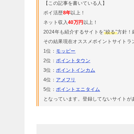
【この記事を書いている人】
ポイ活歴
8年
以上！
ネット収入
40万円
以上！
2024年も紹介するサイトを
"絞る"
方針！
その結果現在オススメポイントサイトラ
1位：
モッピー
2位：
ポイントタウン
3位：
ポイントインカム
4位：
アメフリ
5位：
ポイントエニタイム
となっています。登録してないサイトが