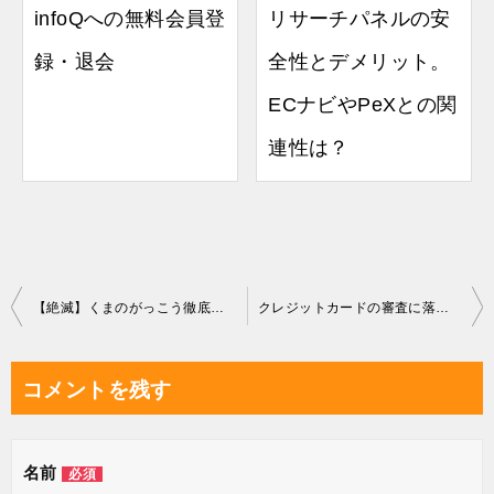
infoQへの無料会員登
リサーチパネルの安
録・退会
全性とデメリット。
ECナビやPeXとの関
連性は？
投
【絶滅】くまのがっこう徹底攻略
クレジットカードの審査に落ちる理由は？
稿
ナ
コメントを残す
ビ
ゲ
名前
必須
ー