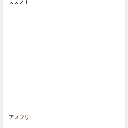
ススメ！
アメフリ
ログインしてガチャを引けば10秒でポイントが
たまる！電話認証すれば還元率もアップ！第2・
第3のポイントサイトとして掛け持ちするのにオ
ススメです。