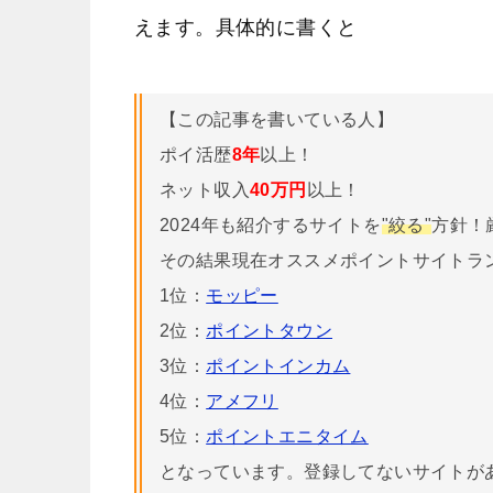
えます。具体的に書くと
【この記事を書いている人】
ポイ活歴
8年
以上！
ネット収入
40万円
以上！
2024年も紹介するサイトを
"絞る"
方針！
その結果現在オススメポイントサイトラ
1位：
モッピー
2位：
ポイントタウン
3位：
ポイントインカム
4位：
アメフリ
5位：
ポイントエニタイム
となっています。登録してないサイトが